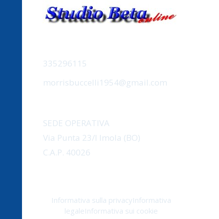
CONTATTACI
335296115
morrisbuccelli1954@gmail.com
INDIRIZZO
SEDE OPERATIVA
Via Punta 23/I Imola (BO)
C.A.P. 40026
Informativa sulla privacy
Informativa
legale
Informativa sui cookie