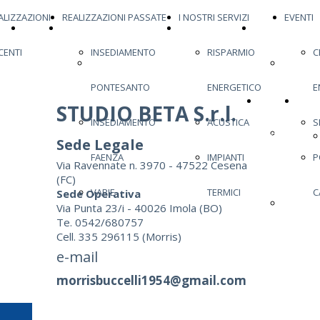
ALIZZAZIONI
REALIZZAZIONI PASSATE
I NOSTRI SERVIZI
EVENTI
HOME
ULTIMA REALIZZAZIONE
REALIZZAZIONI
REALIZZAZIONI
CENTI
INSEDIAMENTO
RISPARMIO
C
PAGE
ULTIMA
RECENTI
INSEDI
PONTESANTO
ENERGETICO
E
REALIZZAZIONE
PONTES
HOME
ULTI
STUDIO BETA S.r.l.
INSEDIAMENTO
ACUSTICA
S
INSEDI
PAGE
Sede Legale
FAENZA
IMPIANTI
P
Via Ravennate n. 3970 - 47522 Cesena
FAENZA
(FC)
VARIE
TERMICI
C
Sede Operativa
VARIE
Via Punta 23/i - 40026 Imola (BO)
Te. 0542/680757
Cell. 335 296115 (Morris)
e-mail
morrisbuccelli1954@gmail.com