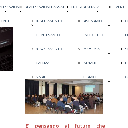
ALIZZAZIONI
REALIZZAZIONI PASSATE
I NOSTRI SERVIZI
EVENTI
HOME
ULTIMA REALIZZAZIONE
REALIZZAZIONI
REALIZZAZIONI
CENTI
INSEDIAMENTO
RISPARMIO
C
PAGE
ULTIMA
RECENTI
INSEDI
PONTESANTO
ENERGETICO
E
POMPE DI
REALIZZAZIONE
PONTES
INSEDIAMENTO
ACUSTICA
S
23/05/2015 - Hotel Olimpia -
CALORE
INSEDI
Imola (BO)
FAENZA
IMPIANTI
P
FAENZA
VARIE
TERMICI
C
VARIE
E' pensando al futuro che