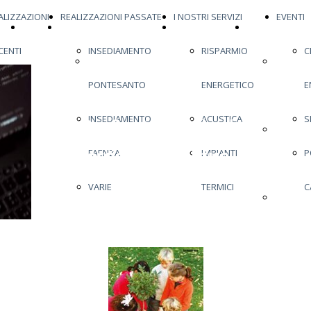
ALIZZAZIONI
REALIZZAZIONI PASSATE
I NOSTRI SERVIZI
EVENTI
HOME
ULTIMA REALIZZAZIONE
REALIZZAZIONI
REALIZZAZIONI
CENTI
INSEDIAMENTO
RISPARMIO
C
PAGE
ULTIMA
RECENTI
INSEDI
PONTESANTO
ENERGETICO
E
IMPIANTI
REALIZZAZIONE
PONTES
INSEDIAMENTO
ACUSTICA
S
Professionalità ed
TERMICI
INSEDI
esperienza al tuo
FAENZA
IMPIANTI
P
FAENZA
servizio
VARIE
TERMICI
C
VARIE