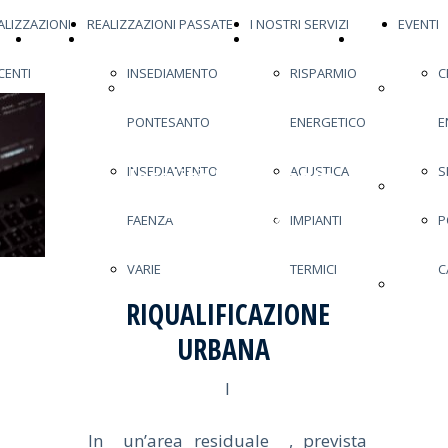
ALIZZAZIONI
REALIZZAZIONI PASSATE
I NOSTRI SERVIZI
EVENTI
HOME
ULTIMA REALIZZAZIONE
REALIZZAZIONI
REALIZZAZIONI
CENTI
INSEDIAMENTO
RISPARMIO
C
PAGE
ULTIMA
RECENTI
INSEDI
PONTESANTO
ENERGETICO
E
RESIDENZE A
REALIZZAZIONE
PONTES
INSEDIAMENTO
ACUSTICA
S
località Pontesanto
IMOLA
INSEDI
(1999-2004)
FAENZA
IMPIANTI
P
FAENZA
VARIE
TERMICI
C
VARIE
RIQUALIFICAZIONE
URBANA
I
In un’area residuale , prevista