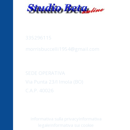
CONTATTACI
335296115
morrisbuccelli1954@gmail.com
INDIRIZZO
SEDE OPERATIVA
Via Punta 23/I Imola (BO)
C.A.P. 40026
Informativa sulla privacy
Informativa
legale
Informativa sui cookie