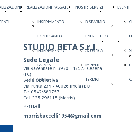
ALIZZAZIONI
REALIZZAZIONI PASSATE
I NOSTRI SERVIZI
EVENTI
HOME
ULTIMA REALIZZAZIONE
REALIZZAZIONI
REALIZZAZIONI
CENTI
INSEDIAMENTO
RISPARMIO
C
PAGE
ULTIMA
RECENTI
INSEDI
PONTESANTO
ENERGETICO
E
REALIZZAZIONE
PONTES
HOME
ULTI
STUDIO BETA S.r.l.
INSEDIAMENTO
ACUSTICA
S
INSEDI
PAGE
Sede Legale
FAENZA
IMPIANTI
P
Via Ravennate n. 3970 - 47522 Cesena
FAENZA
(FC)
VARIE
TERMICI
C
Sede Operativa
VARIE
Via Punta 23/i - 40026 Imola (BO)
Te. 0542/680757
Cell. 335 296115 (Morris)
e-mail
morrisbuccelli1954@gmail.com