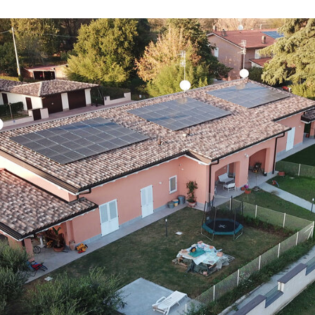
FAENZA
IMPIANTI
VARIE
TERMICI