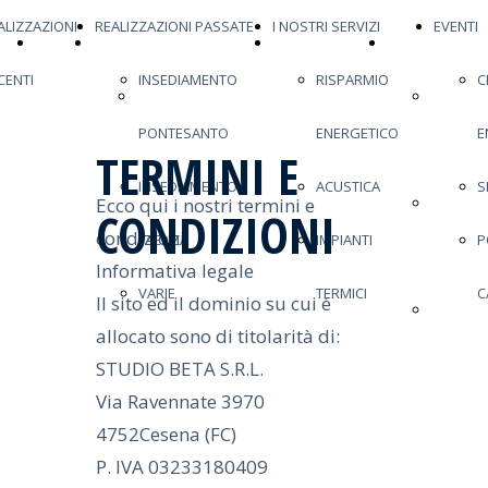
ALIZZAZIONI
REALIZZAZIONI PASSATE
I NOSTRI SERVIZI
EVENTI
HOME
ULTIMA REALIZZAZIONE
REALIZZAZIONI
REALIZZAZIONI
CENTI
INSEDIAMENTO
RISPARMIO
C
PAGE
ULTIMA
RECENTI
INSEDI
PONTESANTO
ENERGETICO
E
REALIZZAZIONE
PONTES
TERMINI E
INSEDIAMENTO
ACUSTICA
S
Ecco qui i nostri termini e
INSEDI
CONDIZIONI
condizioni
FAENZA
IMPIANTI
P
FAENZA
Informativa legale
VARIE
TERMICI
C
Il sito ed il dominio su cui è
VARIE
allocato sono di titolarità di:
STUDIO BETA S.R.L.
Via Ravennate 3970
4752Cesena (FC)
P. IVA 03233180409